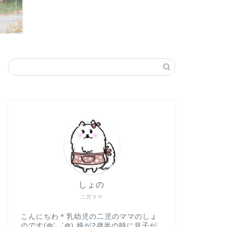
しょの
二児ママ
こんにちわ＊乳幼児の二児のママのしょ
のです(◍′◡‵◍) 娘が2歳半の時に息子が