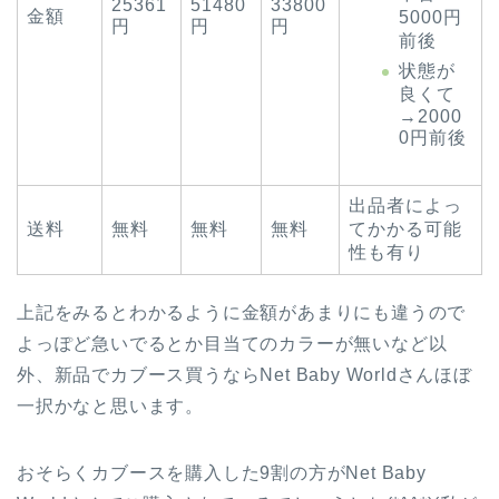
25361
51480
33800
金額
5000円
円
円
円
前後
状態が
良くて
→2000
0円前後
出品者によっ
送料
無料
無料
無料
てかかる可能
性も有り
上記をみるとわかるように金額があまりにも違うので
よっぽど急いでるとか目当てのカラーが無いなど以
外、新品でカブース買うならNet Baby Worldさんほぼ
一択かなと思います。
おそらくカブースを購入した9割の方がNet Baby