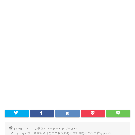
HOME
二人乗りベビーカー〜カブース〜
joovyカブース最安値はどこ？取扱のある実店舗あるの？中古は安い？