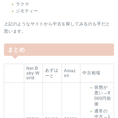
ラクマ
ジモティー
上記のようなサイトから中古を探してみるのも手だと
思います。
まとめ
Net B
あずは
Amaz
中古相場
aby W
on
ーと
orld
状態が
悪い→8
000円前
後
通常の
中古→1