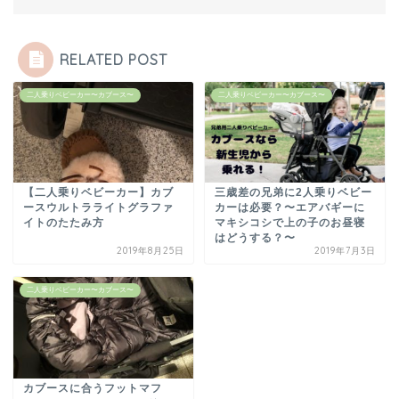
RELATED POST
二人乗りベビーカー〜カブース〜
二人乗りベビーカー〜カブース〜
【二人乗りベビーカー】カブ
三歳差の兄弟に2人乗りベビー
ースウルトラライトグラファ
カーは必要？〜エアバギーに
イトのたたみ方
マキシコシで上の子のお昼寝
はどうする？〜
2019年8月25日
2019年7月3日
二人乗りベビーカー〜カブース〜
カブースに合うフットマフ