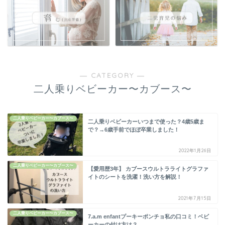
― CATEGORY ―
二人乗りベビーカー〜カブース〜
二人乗りベビーカー〜カブース〜
二人乗りベビーカーいつまで使った？4歳5歳ま
で？→6歳手前でほぼ卒業しました！
2022年1月26日
二人乗りベビーカー〜カブース〜
【愛用歴3年】 カブースウルトラライトグラファ
イトのシートを洗濯！洗い方を解説！
2021年7月15日
二人乗りベビーカー〜カブース〜
7.a.m enfantプーキーポンチョ私の口コミ！ベビ
ーカーの付け方は？