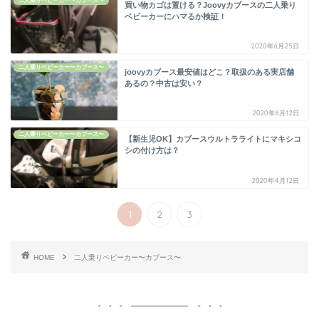
二人乗りベビーカー〜カブース〜
買い物カゴは置ける？Joovyカブースの二人乗り
ベビーカーにハマるか検証！
2020年6月25日
二人乗りベビーカー〜カブース〜
joovyカブース最安値はどこ？取扱のある実店舗
あるの？中古は安い？
2020年6月12日
二人乗りベビーカー〜カブース〜
【新生児OK】カブースウルトラライトにマキシコ
シの付け方は？
2020年4月12日
1
2
3
HOME
二人乗りベビーカー〜カブース〜