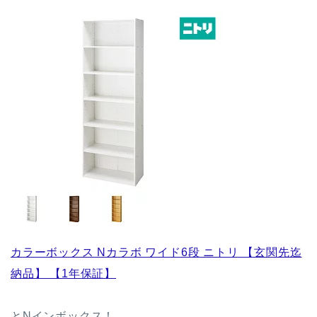
カラーボックス Nカラボ ワイド6段 ニトリ 【玄関先迄
納品】 【1年保証】
とNインボックス！