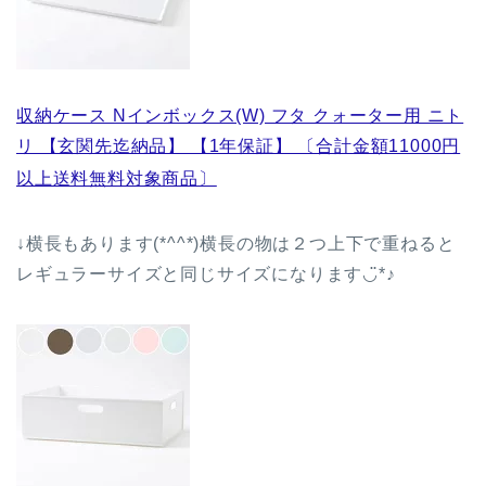
収納ケース Nインボックス(W) フタ クォーター用 ニト
リ 【玄関先迄納品】 【1年保証】 〔合計金額11000円
以上送料無料対象商品〕
↓横長もあります(*^^*)横長の物は２つ上下で重ねると
レギュラーサイズと同じサイズになります◡̈*♪