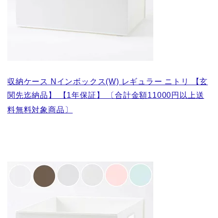
収納ケース Nインボックス(W) レギュラー ニトリ 【玄
関先迄納品】 【1年保証】 〔合計金額11000円以上送
料無料対象商品〕