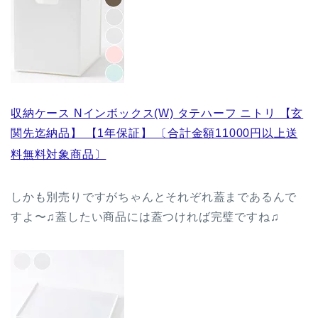
収納ケース Nインボックス(W) タテハーフ ニトリ 【玄
関先迄納品】 【1年保証】 〔合計金額11000円以上送
料無料対象商品〕
しかも別売りですがちゃんとそれぞれ蓋まであるんで
すよ〜♫蓋したい商品には蓋つければ完璧ですね♫