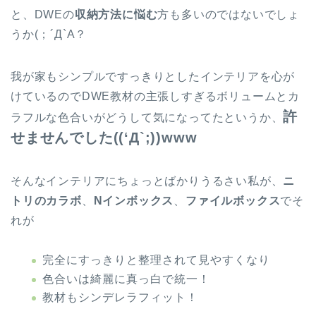
と、DWEの
収納方法に悩む
方も多いのではないでしょ
うか(；´Д`A？
我が家もシンプルですっきりとしたインテリアを心が
けているのでDWE教材の主張しすぎるボリュームとカ
許
ラフルな色合いがどうして気になってたというか、
せませんでした((‘Д`;))www
そんなインテリアにちょっとばかりうるさい私が、
ニ
トリのカラボ
、
Nインボックス
、
ファイルボックス
でそ
れが
完全にすっきりと整理されて見やすくなり
色合いは綺麗に真っ白で統一！
教材もシンデレラフィット！