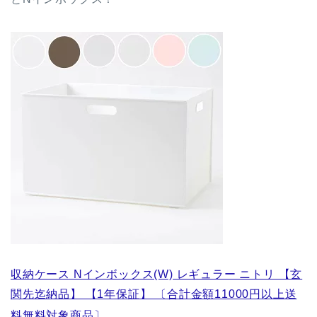
収納ケース Nインボックス(W) レギュラー ニトリ 【玄
関先迄納品】 【1年保証】 〔合計金額11000円以上送
料無料対象商品〕